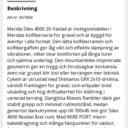
Beskrivning
Art.nr: 067666
Merida Silex 4000 20-Växlad är instegsmodellen i 
Meridas kolfiberserie för gravel och är byggd för 
äventyr i alla format. Den lätta kolfiberramen och 
kolfibergaffeln ger låg vikt och effektiv dämpning av 
vibrationer, vilket ökar komforten på långa turer 
och ojämna underlag. Den mountainbike-inspirerade 
geometrin ger en trygg och förutsägbar körkänsla 
även när gruset blir löst eller terrängen mer teknisk.
Cykeln är utrustad med Shimanos GRX 2x10-drivlina, 
särskilt framtagen för gravel, som erbjuder bred 
utväxling och hög driftsäkerhet för klättring i 
varierad terräng. Slanglösa Maxxis Rambler-däck ger 
stabilt grepp och minskat rullmotstånd, medan 
generöst däckutrymme upp till 700x45 mm gör Silex 
4000 flexibel året runt. Med WIRE PORT intern 
kabeldragning och många fästpunkter för väskor, 