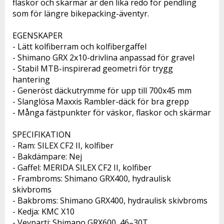
flaskor och skärmar är den lika redo för pendling 
som för längre bikepacking-äventyr.
EGENSKAPER
- Lätt kolfiberram och kolfibergaffel
- Shimano GRX 2x10-drivlina anpassad för gravel
- Stabil MTB-inspirerad geometri för trygg 
hantering
- Generöst däckutrymme för upp till 700x45 mm
- Slanglösa Maxxis Rambler-däck för bra grepp
- Många fästpunkter för väskor, flaskor och skärmar
SPECIFIKATION 
- Ram: SILEX CF2 II, kolfiber
- Bakdämpare: Nej
- Gaffel: MERIDA SILEX CF2 II, kolfiber
- Frambroms: Shimano GRX400, hydraulisk 
skivbroms
- Bakbroms: Shimano GRX400, hydraulisk skivbroms
- Kedja: KMC X10
- Vevparti: Shimano GRX600, 46–30T