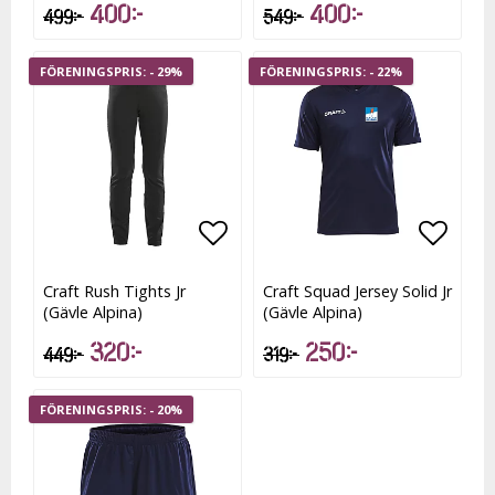
400 kr
400 kr
499 kr
549 kr
- 29%
- 22%
Lägg till i favoritlistan
Lägg t
Craft Rush Tights Jr
Craft Squad Jersey Solid Jr
(Gävle Alpina)
(Gävle Alpina)
320 kr
250 kr
449 kr
319 kr
- 20%