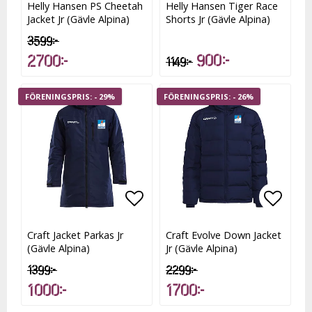
Helly Hansen PS Cheetah
Helly Hansen Tiger Race
Jacket Jr (Gävle Alpina)
Shorts Jr (Gävle Alpina)
3 599 kr
900 kr
2 700 kr
1 149 kr
- 29%
- 26%
Lägg till i favoritlistan
Lägg t
Craft Jacket Parkas Jr
Craft Evolve Down Jacket
(Gävle Alpina)
Jr (Gävle Alpina)
1 399 kr
2 299 kr
1 000 kr
1 700 kr