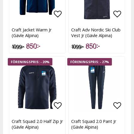
Lägg till i favoritlistan
Lägg t
Craft Jacket Warm Jr
Craft Adv Nordic Ski Club
(Gävle Alpina)
Vest Jr (Gävle Alpina)
850 kr
850 kr
1 099 kr
1 099 kr
- 20%
- 27%
Lägg till i favoritlistan
Lägg t
Craft Squad 2.0 Half Zip Jr
Craft Squad 2.0 Pant Jr
(Gävle Alpina)
(Gävle Alpina)