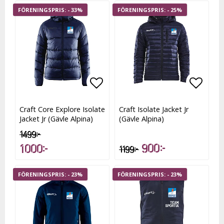
- 33%
- 25%
Lägg till i favoritlistan
Lägg t
Craft Core Explore Isolate
Craft Isolate Jacket Jr
Jacket Jr (Gävle Alpina)
(Gävle Alpina)
1 499 kr
900 kr
1 000 kr
1 199 kr
- 23%
- 23%