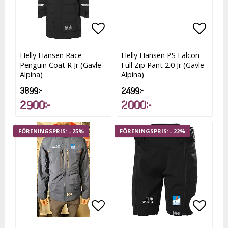
Lägg till i favoritlistan
Lägg t
Helly Hansen Race
Helly Hansen PS Falcon
Penguin Coat R Jr (Gävle
Full Zip Pant 2.0 Jr (Gävle
Alpina)
Alpina)
3 899 kr
2 499 kr
2 900 kr
2 000 kr
- 25%
- 22%
Lägg till i favoritlistan
Lägg t