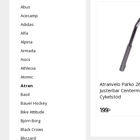
Abus
Acecamp
Adidas
Alfa
Alpina
Armada
Asics
Athlecia
Atomic
Atranvelo Parko 2
Atran
Justerbar Center
Basil
Cykelstöd
Bauer Hockey
199 kr
Bike Attitude
Björn Borg
Black Crows
Blizzard