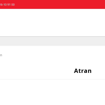
26-10 91 00
an
Atran