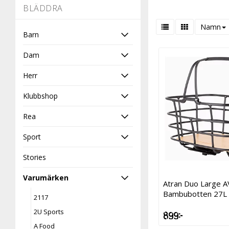
-
BLÄDDRA
Namn
Barn
Dam
Herr
Klubbshop
Rea
Sport
Stories
Varumärken
Atran Duo Large A
Bambubotten 27L 
2117
2U Sports
899 kr
A Food