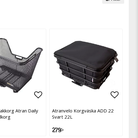
avoritlistan
Lägg till i favoritlistan
Lägg til
akkorg Atran Daily
Atranvelo Korgväska ADD 22
lkorg
Svart 22L
279 kr