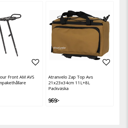
avoritlistan
avoritlistan
Lägg till i favoritlistan
Lägg till i favoritlistan
Lägg til
Lägg til
Tour Front AM AVS
Atranvelo Zap Top Avs
mpakethållare
21x23x34cm 11L+8L
Packväska
969 kr