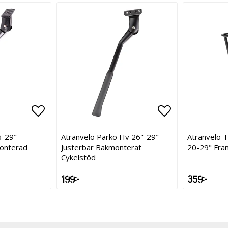
Lägg till i favoritlistan
Lägg till i f
Lägg till i f
6-29"
Atranvelo Parko Hv 26"-29"
Atranvelo 
monterad
Justerbar Bakmonterat
20-29" Fra
Cykelstöd
199 kr
359 kr