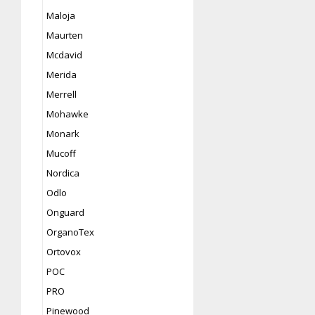
Maloja
Maurten
Mcdavid
Merida
Merrell
Mohawke
Monark
Mucoff
Nordica
Odlo
Onguard
OrganoTex
Ortovox
POC
PRO
Pinewood