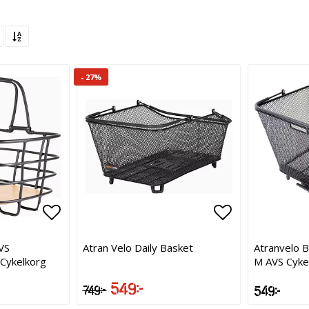
- 27%
Lägg till i favoritlistan
Lägg till i favoritlistan
Lägg till i f
VS
Atran Velo Daily Basket
Atranvelo B
Cykelkorg
M AVS Cyke
549 kr
749 kr
549 kr