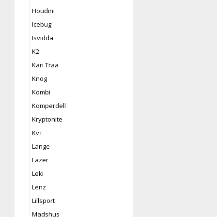
Houdini
Icebug
Isvidda
K2
Kari Traa
Knog
Kombi
Komperdell
Kryptonite
Kv+
Lange
Lazer
Leki
Lenz
Lillsport
Madshus