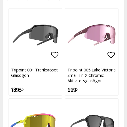
Lägg till i favoritlistan
Lägg till i favoritlistan
Lägg t
Lägg t
Tripoint 001 Treriksröset
Tripoint 005 Lake Victoria
Glasögon
Small Tri-X Chromic
Aktivitetsglasögon
1 395 kr
999 kr