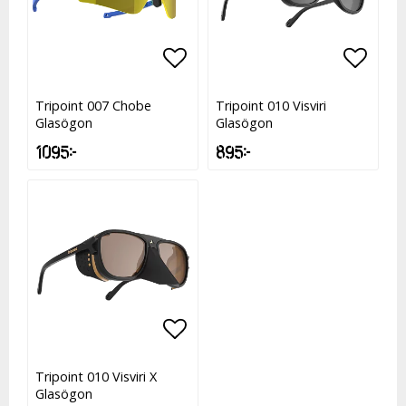
Lägg till i favoritlistan
Lägg till i favoritlistan
Lägg t
Lägg t
Tripoint 007 Chobe
Tripoint 010 Visviri
Glasögon
Glasögon
1 095 kr
895 kr
Lägg till i favoritlistan
Lägg till i favoritlistan
Tripoint 010 Visviri X
Glasögon