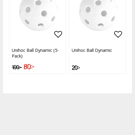
Lägg till i favoritlistan
Lägg t
Unihoc Ball Dynamic (5-
Unihoc Ball Dynamic
Pack)
80 kr
100 kr
20 kr