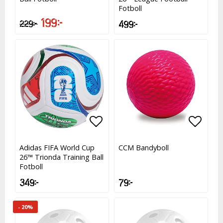
Fotboll
199 kr
229 kr
499 kr
Lägg till i favoritlistan
Lägg till i favoritlistan
Lägg t
Adidas FIFA World Cup
CCM Bandyboll
26™ Trionda Training Ball
Fotboll
349 kr
79 kr
- 20%