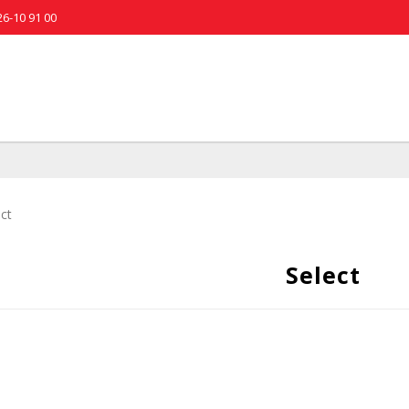
26-10 91 00
ct
Select