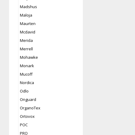
Madshus
Maloja
Maurten
Mcdavid
Merida
Merrell
Mohawke
Monark
Mucoff
Nordica
Odlo
Onguard
OrganoTex
Ortovox
POC
PRO