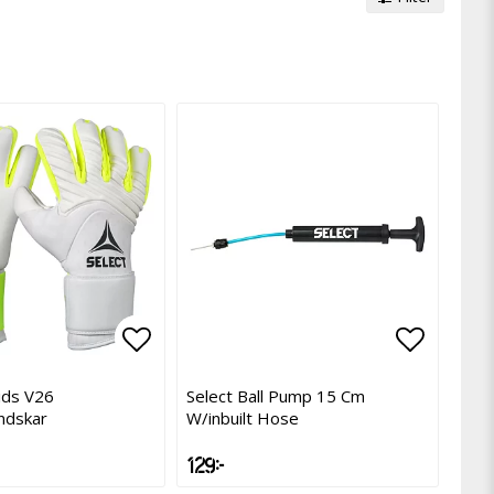
avoritlistan
avoritlistan
Lägg till i favoritlistan
Lägg till i favoritlistan
Lägg til
ids V26
Select Ball Pump 15 Cm
ndskar
W/inbuilt Hose
129 kr