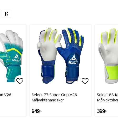
Lägg till i favoritlistan
Lägg till i favoritlistan
Lägg till i f
Lägg till i f
on V26
Select 77 Super Grip V26
Select 88 K
Målvaktshandskar
Målvaktsha
949 kr
399 kr