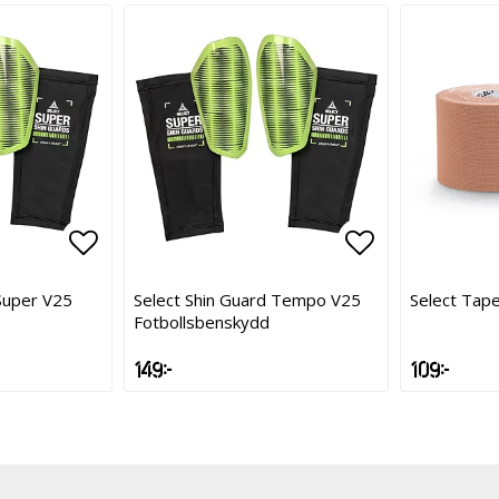
Lägg till i favoritlistan
Lägg till i f
 Super V25
Select Shin Guard Tempo V25
Select Tape
Fotbollsbenskydd
149 kr
109 kr