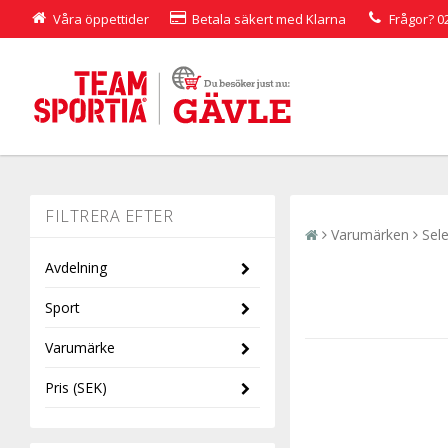
Våra öppettider
Betala säkert med Klarna
Frågor?
0
Varumärken
Sele
Avdelning
Sport
Barn
Varumärke
Dam
Fotboll
Pris
(SEK)
Herr
Träning
Select