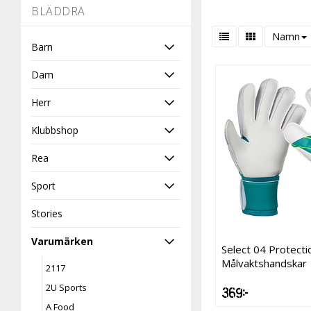
-
BLÄDDRA
Namn
Barn
Dam
Herr
Klubbshop
Rea
Sport
Stories
Varumärken
Select 04 Protecti
Målvaktshandskar
2117
2U Sports
369 kr
A Food