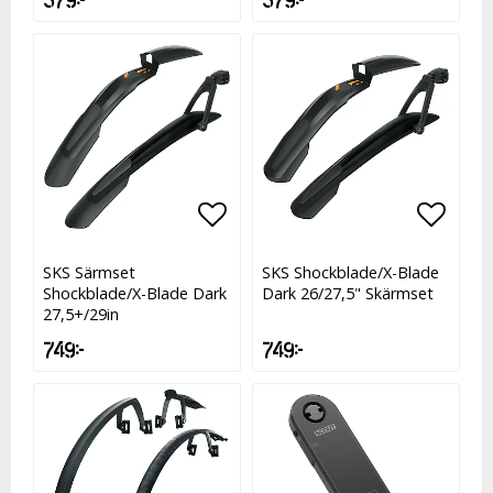
Lägg till i favoritlistan
Lägg t
SKS Särmset
SKS Shockblade/X-Blade
Shockblade/X-Blade Dark
Dark 26/27,5" Skärmset
27,5+/29in
749 kr
749 kr