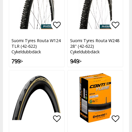
Lägg till i favoritlistan
Lägg t
Suomi Tyres Routa W124
Suomi Tyres Routa W248
TLR (42-622)
28" (42-622)
Cykeldubbdäck
Cykeldubbdäck
799 kr
949 kr
Lägg till i favoritlistan
Lägg till i favoritlistan
Lägg t