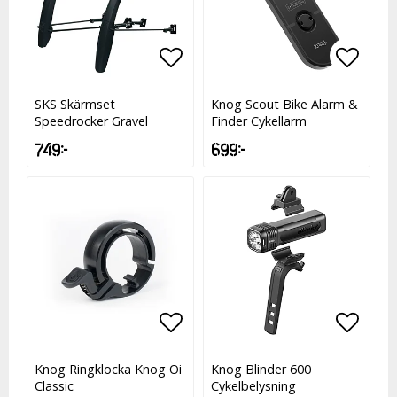
Lägg till i favoritlistan
Lägg t
SKS Skärmset
Knog Scout Bike Alarm &
Speedrocker Gravel
Finder Cykellarm
749 kr
699 kr
Lägg till i favoritlistan
Lägg t
Knog Ringklocka Knog Oi
Knog Blinder 600
Classic
Cykelbelysning