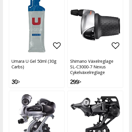
Lägg till i favoritlistan
Lägg till i favoritlistan
Lägg t
Lägg t
Umara U Gel 50ml (30g
Shimano Växelreglage
Carbs)
SL-C3000-7 Nexus
Cykelväxelreglage
30 kr
299 kr