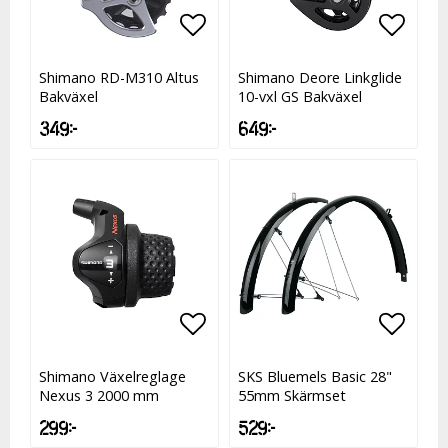
Lägg till i favoritlistan
Lägg till i favoritlistan
Lägg t
Shimano RD-M310 Altus
Shimano Deore Linkglide
Bakväxel
10-vxl GS Bakväxel
349 kr
649 kr
Lägg till i favoritlistan
Lägg t
Shimano Växelreglage
SKS Bluemels Basic 28"
Nexus 3 2000 mm
55mm Skärmset
299 kr
529 kr