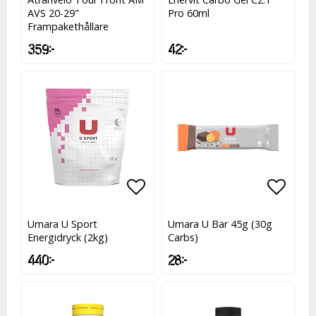
AVS 20-29"
Pro 60ml
Frampakethållare
359 kr
42 kr
Lägg till i favoritlistan
Lägg till i favoritlistan
Lägg t
Umara U Sport
Umara U Bar 45g (30g
Energidryck (2kg)
Carbs)
440 kr
28 kr