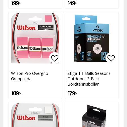
199 kr
149 kr
Lägg till i favoritlistan
Lägg t
Wilson Pro Overgrip
Stiga TT Balls Seasons
Grepplinda
Outdoor 12-Pack
Bordtennisbollar
109 kr
179 kr