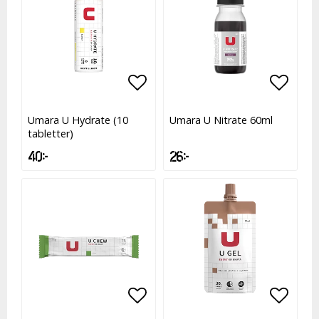
Lägg till i favoritlistan
Lägg till i favoritlistan
Lägg t
Umara U Hydrate (10
Umara U Nitrate 60ml
tabletter)
40 kr
26 kr