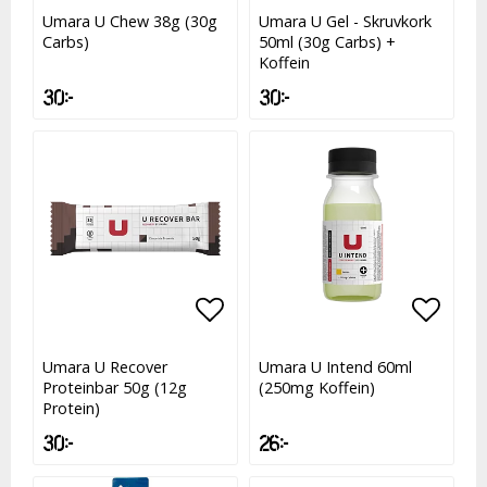
Lägg till i favoritlistan
Lägg till i favoritlistan
Lägg t
Umara U Chew 38g (30g
Umara U Gel - Skruvkork
Carbs)
50ml (30g Carbs) +
Koffein
30 kr
30 kr
Lägg till i favoritlistan
Lägg t
Umara U Recover
Umara U Intend 60ml
Proteinbar 50g (12g
(250mg Koffein)
Protein)
30 kr
26 kr