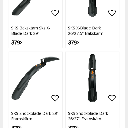
Lägg till i favoritlistan
Lägg t
Lägg t
SKS Bakskärm Sks X-
SKS X-Blade Dark
Blade Dark 29"
26/27,5" Bakskärm
379 kr
379 kr
Lägg till i favoritlistan
Lägg till i favoritlistan
Lägg t
Lägg t
SKS Shockblade Dark 29"
SKS Shockblade Dark
Framskärm
26/27" Framskärm
379 kr
379 kr