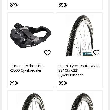
249 kr
699 kr
Lägg till i favoritlistan
Lägg till i favoritlistan
Lägg t
Shimano Pedaler PD-
Suomi Tyres Routa W244
RS500 Cykelpedaler
28" (35-622)
Cykeldubbdäck
799 kr
899 kr