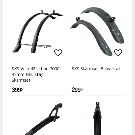
Lägg till i favoritlistan
Lägg t
SKS Velo 42 Urban 700C
SKS Skärmset Beavertail
42mm Inkl. Stag
Skärmset
399 kr
299 kr