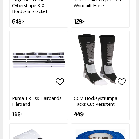
Cybershape 3-X
W/inbuilt Hose
Bordtennisracket
649 kr
129 kr
Lägg till i favoritlistan
Lägg t
Lägg t
Puma TR Ess Hairbands
CCM Hockeystrumpa
Hårband
Tacks Cut Resistent
199 kr
449 kr