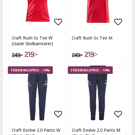
Lägg till i favoritlistan
Lägg t
Craft Rush Ss Tee W
Craft Rush Ss Tee M
(Gävle Skidkamrater)
219 kr
219 kr
249 kr
249 kr
- 14%
- 14%
Lägg till i favoritlistan
Lägg t
Craft Evolve 2.0 Pants W
Craft Evolve 2.0 Pants M