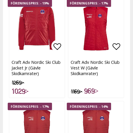
- 19%
- 17%
Lägg till i favoritlistan
Lägg till i favoritlistan
Lägg t
Lägg t
Craft Adv Nordic Ski Club
Craft Adv Nordic Ski Club
Jacket Jr (Gävle
Vest W (Gävle
Skidkamrater)
Skidkamrater)
1 269 kr
969 kr
1 029 kr
1 169 kr
- 17%
- 14%