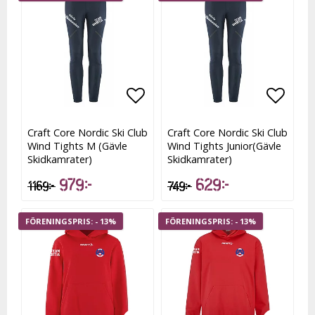
Lägg till i favoritlistan
Lägg t
Craft Core Nordic Ski Club
Craft Core Nordic Ski Club
Wind Tights M (Gävle
Wind Tights Junior(Gävle
Skidkamrater)
Skidkamrater)
979 kr
629 kr
1 169 kr
749 kr
- 13%
- 13%