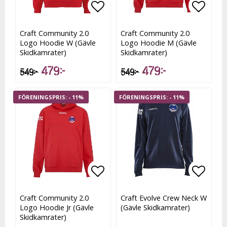
Lägg till i favoritlistan
Lägg t
Craft Community 2.0
Craft Community 2.0
Logo Hoodie W (Gävle
Logo Hoodie M (Gävle
Skidkamrater)
Skidkamrater)
479 kr
479 kr
549 kr
549 kr
- 11%
- 11%
Lägg till i favoritlistan
Lägg t
Craft Community 2.0
Craft Evolve Crew Neck W
Logo Hoodie Jr (Gävle
(Gävle Skidkamrater)
Skidkamrater)