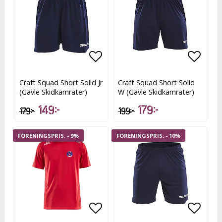
Lägg till i favoritlistan
Lägg till i favoritlistan
Lägg t
Craft Squad Short Solid Jr
Craft Squad Short Solid
(Gävle Skidkamrater)
W (Gävle Skidkamrater)
149 kr
179 kr
179 kr
199 kr
- 9%
- 10%