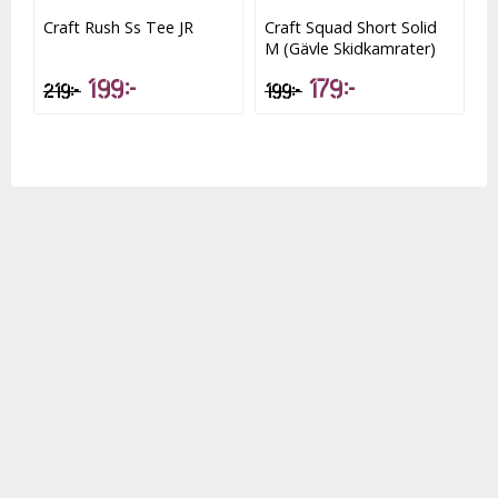
Lägg till i favoritlistan
Lägg t
Craft Rush Ss Tee JR
Craft Squad Short Solid
M (Gävle Skidkamrater)
199 kr
179 kr
219 kr
199 kr