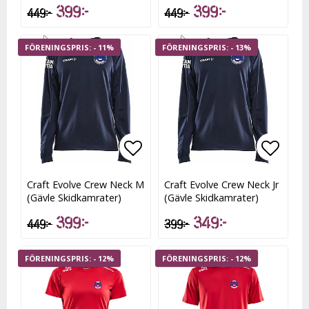
399 kr
399 kr
449 kr
449 kr
- 11%
- 13%
Lägg till i favoritlistan
Lägg t
Craft Evolve Crew Neck M
Craft Evolve Crew Neck Jr
(Gävle Skidkamrater)
(Gävle Skidkamrater)
399 kr
349 kr
449 kr
399 kr
- 12%
- 12%