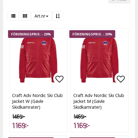
Art.nr
- 20%
- 20%
Lägg till i favoritlistan
Lägg till i favoritlistan
Lägg t
Lägg t
Craft Adv Nordic Ski Club
Craft Adv Nordic Ski Club
Jacket W (Gävle
Jacket M (Gävle
Skidkamrater)
Skidkamrater)
1 469 kr
1 469 kr
1 169 kr
1 169 kr