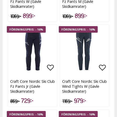
Fz Pants W (Gävle
Fz Pants M (Gävle
Skidkamrater)
Skidkamrater)
899 kr
899 kr
1 069 kr
1 069 kr
- 16%
- 16%
Lägg till i favoritlistan
Lägg t
Craft Core Nordic Ski Club
Craft Core Nordic Ski Club
Fz Pants Jr (Gävle
Wind Tights W (Gävle
Skidkamrater)
Skidkamrater)
729 kr
979 kr
869 kr
1 169 kr
- 16%
- 16%