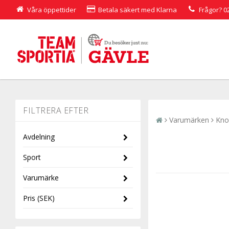
Våra öppettider
Betala säkert med Klarna
Frågor?
0
Varumärken
Kno
Avdelning
Sport
Dam
Varumärke
Herr
Cykel
Pris
(SEK)
Knog