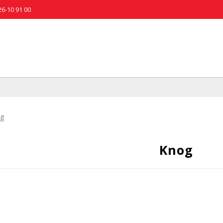
26-10 91 00
g
Knog