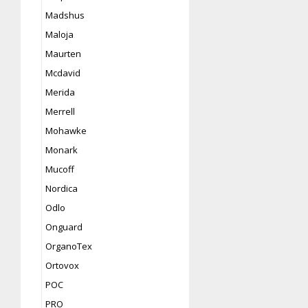
Madshus
Maloja
Maurten
Mcdavid
Merida
Merrell
Mohawke
Monark
Mucoff
Nordica
Odlo
Onguard
OrganoTex
Ortovox
POC
PRO