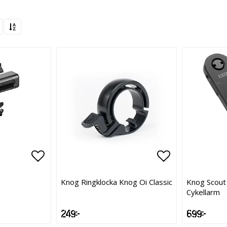
Lägg till i favoritlistan
Lägg till i f
Knog Ringklocka Knog Oi Classic
Knog Scout 
Cykellarm
249 kr
699 kr