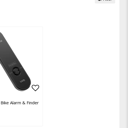
avoritlistan
Lägg till i favoritlistan
Bike Alarm & Finder