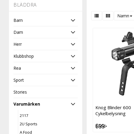
-
BLÄDDRA
Namn
Barn
Dam
Herr
Klubbshop
Rea
Sport
Stories
Varumärken
Knog Blinder 600
Cykelbelysning
2117
2U Sports
699 kr
A Food