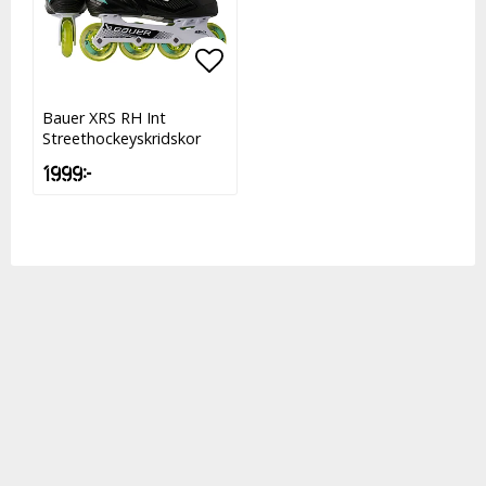
Lägg till i favoritlistan
Lägg till i favoritlistan
Bauer XRS RH Int
Streethockeyskridskor
1 999 kr