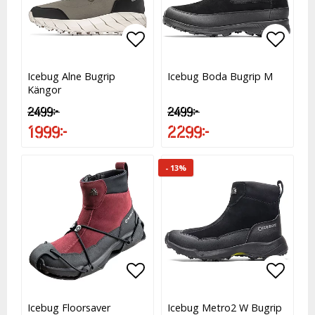
Lägg till i favoritlistan
Lägg till i favoritlistan
Lägg t
Icebug Alne Bugrip
Icebug Boda Bugrip M
Kängor
2 499 kr
2 499 kr
1 999 kr
2 299 kr
- 13%
Lägg till i favoritlistan
Lägg t
Lägg t
Icebug Floorsaver
Icebug Metro2 W Bugrip