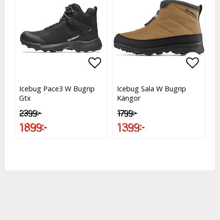
Lägg till i favoritlistan
Lägg t
Lägg t
Icebug Pace3 W Bugrip
Icebug Sala W Bugrip
Gtx
Kängor
2 399 kr
1 799 kr
1 899 kr
1 399 kr