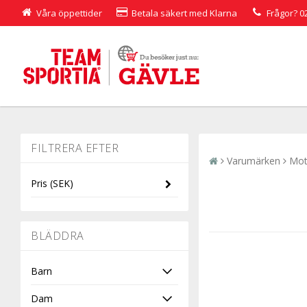
Våra öppettider
Betala säkert med Klarna
Frågor?
0
Varumärken
Mot
Pris
(SEK)
-
BLÄDDRA
Barn
Dam