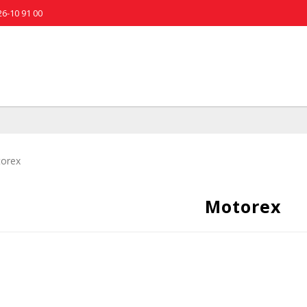
26-10 91 00
orex
Motorex