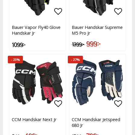
Lägg till i favoritlistan
Lägg till i favoritlistan
Lägg t
Lägg t
Bauer Vapor Fly40 Glove
Bauer Handskar Supreme
Handskar Jr
M5 Pro Jr
999 kr
1 099 kr
1 399 kr
- 23%
- 27%
Lägg till i favoritlistan
Lägg till i favoritlistan
Lägg t
Lägg t
CCM Handskar Next Jr
CCM Handskar Jetspeed
680 Jr