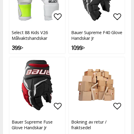
Lägg till i favoritlistan
Lägg till i favoritlistan
Lägg t
Lägg t
Select 88 Kids V26
Bauer Supreme F40 Glove
Målvaktshandskar
Handskar Jr
399 kr
1 099 kr
Lägg till i favoritlistan
Lägg till i favoritlistan
Lägg t
Bauer Supreme Fuse
Bokning av retur /
Glove Handskar Jr
fraktsedel