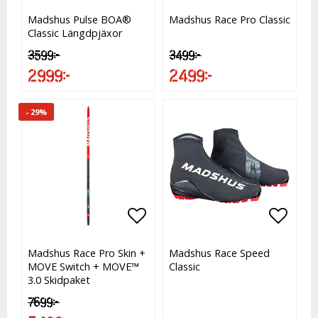
Lägg till i favoritlistan
Lägg till i favoritlistan
Lägg t
Madshus Pulse BOA®
Madshus Race Pro Classic
Classic Längdpjäxor
3 599 kr
3 499 kr
2 999 kr
2 499 kr
- 29%
Lägg till i favoritlistan
Lägg till i favoritlistan
Lägg t
Madshus Race Pro Skin +
Madshus Race Speed
MOVE Switch + MOVE™
Classic
3.0 Skidpaket
7 699 kr