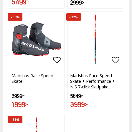
5 499 kr
2 999 kr
- 50%
- 32%
Lägg till i favoritlistan
Lägg t
Lägg t
Madshus Race Speed
Madshus Race Speed
Skate
Skate + Performance +
NIS 7-click Skidpaket
3 999 kr
5 849 kr
1 999 kr
3 999 kr
- 31%