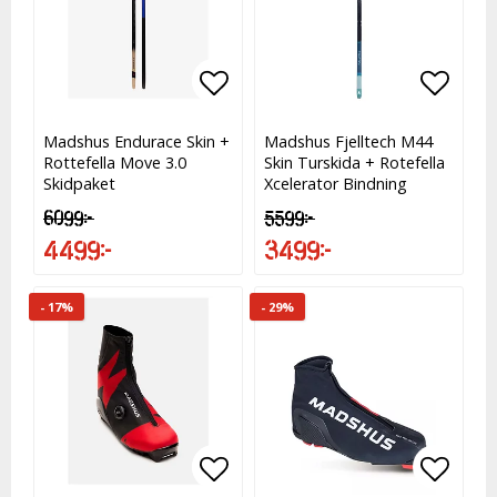
Lägg till i favoritlistan
Lägg till i favoritlistan
Lägg t
Lägg t
Madshus Endurace Skin +
Madshus Fjelltech M44
Rottefella Move 3.0
Skin Turskida + Rotefella
Skidpaket
Xcelerator Bindning
6 099 kr
5 599 kr
4 499 kr
3 499 kr
- 17%
- 29%