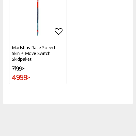
Lägg till i favoritlistan
Lägg till i favoritlistan
Madshus Race Speed
Skin + Move Switch
Skidpaket
7 199 kr
4 999 kr