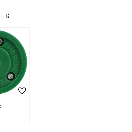
Lägg till i favoritlistan
e