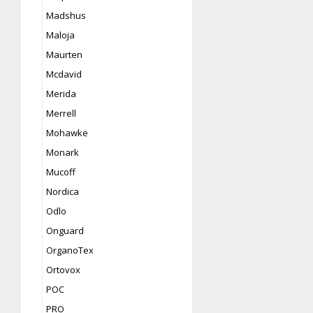
Madshus
Maloja
Maurten
Mcdavid
Merida
Merrell
Mohawke
Monark
Mucoff
Nordica
Odlo
Onguard
OrganoTex
Ortovox
POC
PRO