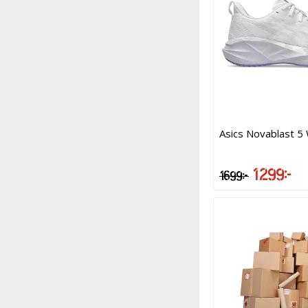
Asics Novablast 5
1 299 kr
1 699 kr