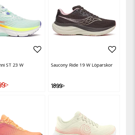
avoritlistan
avoritlistan
Lägg till i favoritlistan
Lägg till i favoritlistan
Lägg til
Lägg til
ni ST 23 W
Saucony Ride 19 W Löparskor
99 kr
1 899 kr