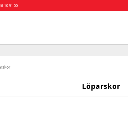
26-10 91 00
rskor
Löparskor