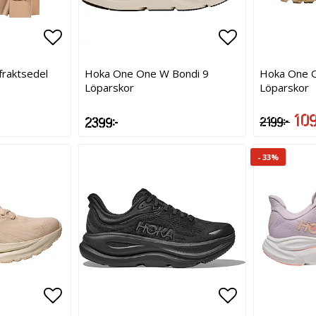
Lägg till i favoritlistan
Lägg till i f
Lägg till i f
 fraktsedel
Hoka One One W Bondi 9
Hoka One 
Löparskor
Löparskor
1 09
2 399 kr
2 199 kr
- 33%