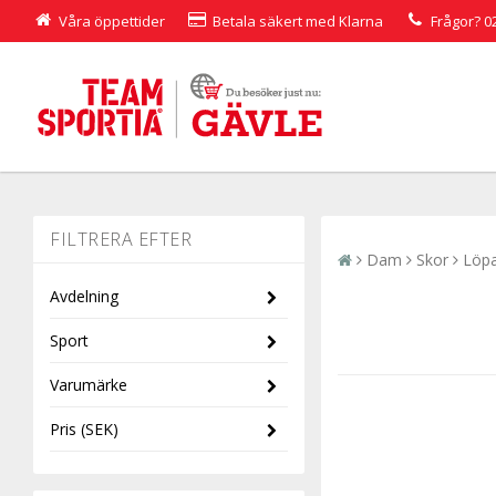
Våra öppettider
Betala säkert med Klarna
Frågor?
0
Dam
Skor
Löpa
Avdelning
Sport
Barn
Varumärke
Dam
Pris
(SEK)
Herr
Asics
Alpint
Hoka One One
Hockey