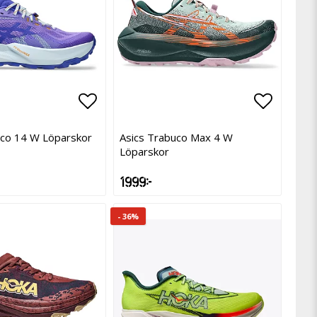
avoritlistan
avoritlistan
Lägg till i favoritlistan
Lägg till i favoritlistan
Lägg til
Lägg til
uco 14 W Löparskor
Asics Trabuco Max 4 W
Löparskor
1 999 kr
- 36%