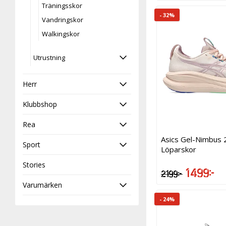
Träningsskor
- 32%
Vandringskor
Walkingskor
Utrustning
Herr
Klubbshop
Rea
Asics Gel-Nimbus
Sport
Löparskor
Stories
1 499 kr
2 199 kr
Varumärken
- 24%