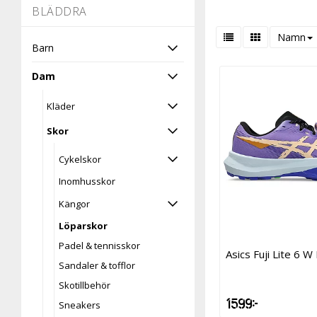
-
BLÄDDRA
Salomon
Innebandy
Namn
Saucony
Barn
Konståkning
Scott
Dam
Längdåkning
Topo Athletic
Kläder
Långfärdsskridskor
Skor
Löpning
Cykelskor
Outdoor
Inomhusskor
Padel
Kängor
Rullskidor
Löparskor
Padel & tennisskor
Träning
Asics Fuji Lite 6 
Sandaler & tofflor
Walking
Skotillbehör
1 599 kr
Sneakers