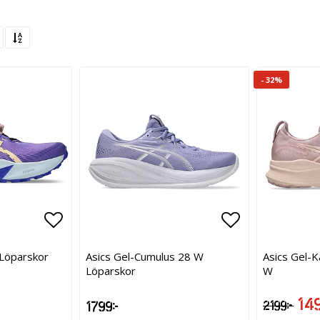
- 32%
Lägg till i favoritlistan
Lägg till i favoritlistan
Lägg till i f
Lägg till i f
W Löparskor
Asics Gel-Cumulus 28 W
Asics Gel-
Löparskor
W
1 49
1 799 kr
2 199 kr