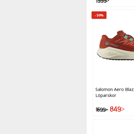
1 999 kr
- 50%
Salomon Aero Blaz
Löparskor
849 kr
1 699 kr