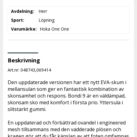
Avdelning
Herr
Sport
Löpning
Varumärke
Hoka One One
Beskrivning
Art.nr: 048743,069414
Den uppdaterade versionen har ett nytt EVA-skum i 
mellansulan som ger en fantastisk kombination av 
skonsamhet och respons. Bondi 9 är en väldämpad, 
skonsam sko med komfort i första prio. Yttersula i 
slitstarkt gummi.
En uppdaterad och förbättrad ovandel i engineered 
mesh tillsammans med den vadderade plösen och 
kragen gör att du får känslan av att foten omfamnas 