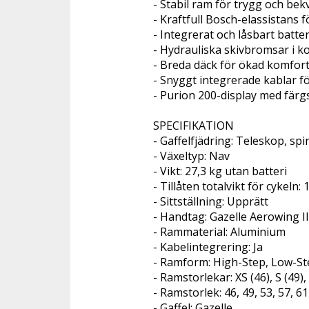
- Stabil ram för trygg och be
- Kraftfull Bosch-elassistans f
- Integrerat och låsbart batte
- Hydrauliska skivbromsar i 
- Breda däck för ökad komfort
- Snyggt integrerade kablar f
- Purion 200-display med fär
SPECIFIKATION 
- Gaffelfjädring: Teleskop, spi
- Växeltyp: Nav
- Vikt: 27,3 kg utan batteri
- Tillåten totalvikt för cykeln:
- Sittställning: Upprätt
- Handtag: Gazelle Aerowing II
- Rammaterial: Aluminium
- Kabelintegrering: Ja
- Ramform: High-Step, Low-St
- Ramstorlekar: XS (46), S (49), 
- Ramstorlek: 46, 49, 53, 57, 6
- Gaffel: Gazelle