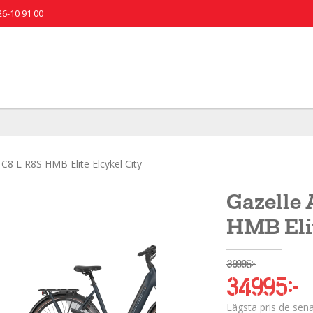
26-10 91 00
 C8 L R8S HMB Elite Elcykel City
Gazelle 
HMB Elit
39 995 kr
34 995 kr
Lägsta pris de sen