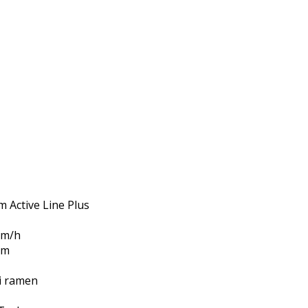
m Active Line Plus
km/h
Nm
 i ramen