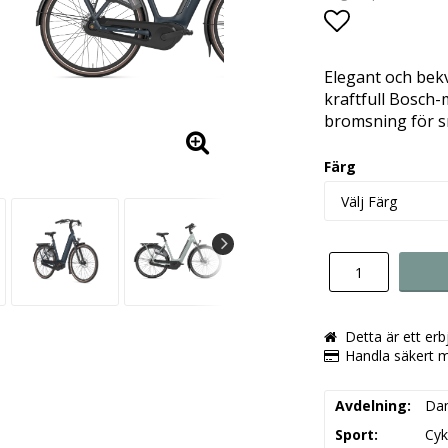
Lägg till i 
Elegant och bekv
kraftfull Bosch-
bromsning för s
Färg
Detta är ett er
Handla säkert 
Avdelning
Da
Sport
Cyk