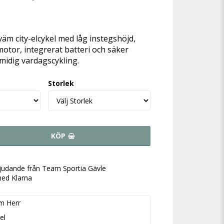
favoritlistan
äm city-elcykel med låg instegshöjd,
motor, integrerat batteri och säker
midig vardagscykling.
Storlek
KÖP
bjudande från Team Sportia Gävle
med Klarna
m Herr
el