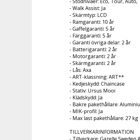
- Stödnivåer: Eco, Tour, Auto,
- Walk Assist: Ja
- Skärmtyp: LCD
- Ramgaranti: 10 år
- Gaffelgaranti: 5 år
- Färggaranti: 5 år
- Garanti övriga delar: 2 år
- Batterigaranti: 2 år
- Motorgaranti: 2 år
- Skärmgaranti: 2 år
- Lås: Axa
- ART-klassning: ART**
- Kedjeskydd: Chaincase
- Stativ: Ursus Mooi
- Klädskydd: Ja
- Bakre pakethållare: Alumin
- MIK-profil: Ja
- Max last pakethållare: 27 kg
TILLVERKARINFORMATION 
- Tillverkare: Gazelle Sweden 