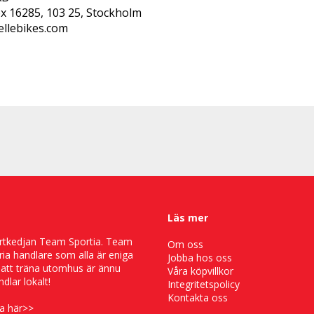
Box 16285, 103 25, Stockholm 
ellebikes.com
Läs mer
portkedjan Team Sportia. Team
Om oss
fria handlare som alla är eniga
Jobba hos oss
 att träna utomhus är ännu
Våra köpvillkor
dlar lokalt!
Integritetspolicy
Kontakta oss
a här
>>