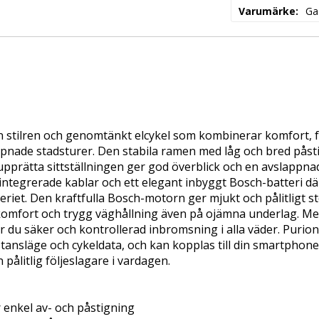
Varumärke
Ga
en stilren och genomtänkt elcykel som kombinerar komfort, 
pnade stadsturer. Den stabila ramen med låg och bred påstig
upprätta sittställningen ger god överblick och en avslappna
integrerade kablar och ett elegant inbyggt Bosch-batteri där
eriet. Den kraftfulla Bosch-motorn ger mjukt och pålitligt s
 komfort och trygg väghållning även på ojämna underlag. Med
du säker och kontrollerad inbromsning i alla väder. Purion 2
stansläge och cykeldata, och kan kopplas till din smartphone 
n pålitlig följeslagare i vardagen.
r enkel av- och påstigning