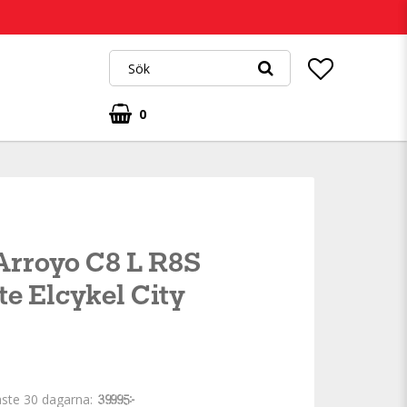
0
Arroyo C8 L R8S
e Elcykel City
aste 30 dagarna
39 995 kr