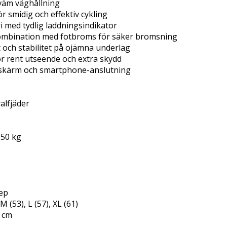
kväm väghållning
ör smidig och effektiv cykling
ri med tydlig laddningsindikator
kombination med fotbroms för säker bromsning
 och stabilitet på ojämna underlag
ör rent utseende och extra skydd
gskärm och smartphone-anslutning
ralfjäder
 150 kg
ep
M (53), L (57), XL (61)
1 cm