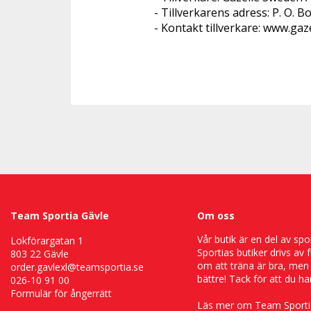
- Tillverkarens adress: P. O. 
- Kontakt tillverkare: www.gaz
Team Sportia Gävle
Om oss
Vår butik är en del av s
Lokförargatan 1
Sportias butiker drivs av 
803 22 Gävle
om att träna är bra, men
order.gavlexl@teamsportia.se
bättre! Tack för att du han
026-10 91 00
Formulär för ångerrätt
Läs mer om Team Sporti