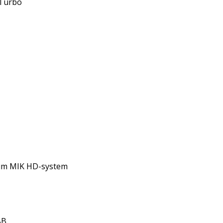
 Turbo
ium MIK HD-system
AB 