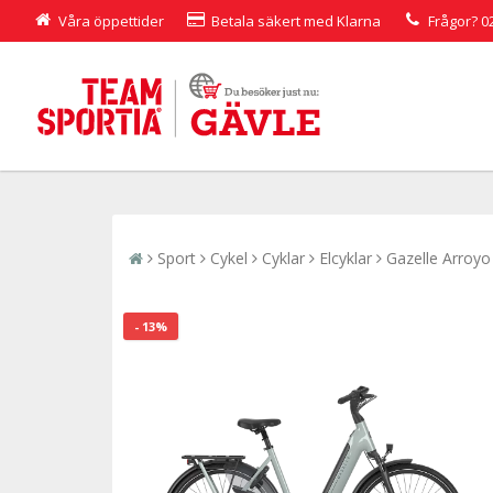
Våra öppettider
Betala säkert med Klarna
Frågor?
0
Sport
Cykel
Cyklar
Elcyklar
Gazelle Arroyo
- 13%