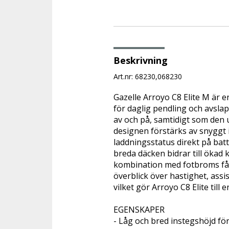
Beskrivning
Art.nr: 68230,068230
Gazelle Arroyo C8 Elite M är 
för daglig pendling och avslap
av och på, samtidigt som den 
designen förstärks av snyggt 
laddningsstatus direkt på batt
breda däcken bidrar till ökad
kombination med fotbroms får 
överblick över hastighet, assi
vilket gör Arroyo C8 Elite till e
EGENSKAPER
- Låg och bred instegshöjd fö