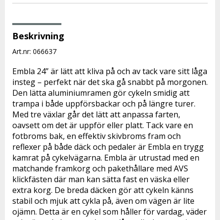
Beskrivning
Art.nr: 066637
Embla 24” är lätt att kliva på och av tack vare sitt låga 
insteg – perfekt när det ska gå snabbt på morgonen. 
Den lätta aluminiumramen gör cykeln smidig att 
trampa i både uppförsbackar och på längre turer. 
Med tre växlar går det lätt att anpassa farten, 
oavsett om det är uppför eller platt. Tack vare en 
fotbroms bak, en effektiv skivbroms fram och 
reflexer på både däck och pedaler är Embla en trygg 
kamrat på cykelvägarna. 
Embla är utrustad med en 
matchande framkorg och pakethållare med 
AVS 
klickfästen där man kan sätta fast en väska eller 
extra korg. De breda däcken gör att cykeln känns 
stabil och mjuk att cykla på, även om vägen är lite 
ojämn. Detta är en cykel som håller för vardag, väder 