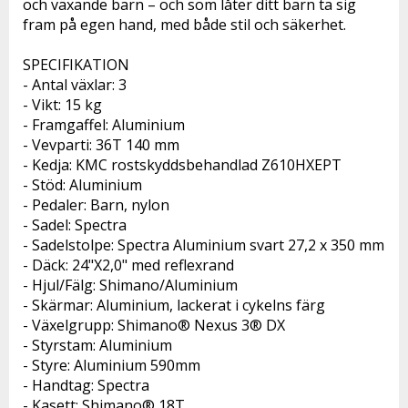
och växande barn – och som låter ditt barn ta sig 
fram på egen hand, med både stil och säkerhet. 
SPECIFIKATION 
- Antal växlar: 3
- Vikt: 15 kg
- Framgaffel: Aluminium
- Vevparti: 36T 140 mm
- Kedja: 
KMC rostskyddsbehandlad Z610HXEPT
- Stöd: Aluminium
- Pedaler: Barn, nylon
- Sadel: Spectra
- Sadelstolpe: Spectra Aluminium svart 27,2 x 350 mm
- Däck: 24"X2,0" med reflexrand
- Hjul/Fälg: Shimano/Aluminium
- Skärmar: Aluminium, lackerat i cykelns färg
- Växelgrupp: Shimano® Nexus 3® DX
- Styrstam: Aluminium
- Styre: Aluminium 590mm
- Handtag: Spectra
- Kasett: Shimano® 18T