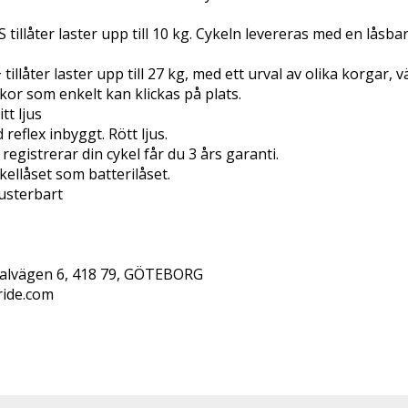
 tillåter laster upp till 10 kg. Cykeln levereras med en låsb
tillåter laster upp till 27 kg, med ett urval av olika korgar,
skor som enkelt kan klickas på plats.
tt ljus
eflex inbyggt. Rött ljus.
 registrerar din cykel får du 3 års garanti.
ykellåset som batterilåset.
Justerbart
inalvägen 6, 418 79, GÖTEBORG 
ride.com