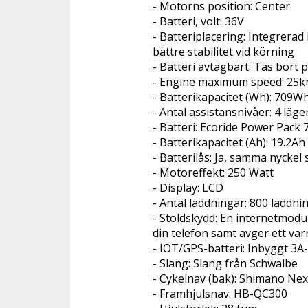
- Motorns position: Center
- Batteri, volt: 36V
- Batteriplacering: Integrerad
bättre stabilitet vid körning
- Batteri avtagbart: Tas bort
- Engine maximum speed: 25
- Batterikapacitet (Wh): 709W
- Antal assistansnivåer: 4 läge
- Batteri: Ecoride Power Pack 
- Batterikapacitet (Ah): 19.2Ah
- Batterilås: Ja, samma nyckel
- Motoreffekt: 250 Watt
- Display: LCD
- Antal laddningar: 800 laddni
- Stöldskydd: En internetmodul
din telefon samt avger ett var
- IOT/GPS-batteri: Inbyggt 3A-
- Slang: Slang från Schwalbe
- Cykelnav (bak): Shimano Nex
- Framhjulsnav: HB-QC300