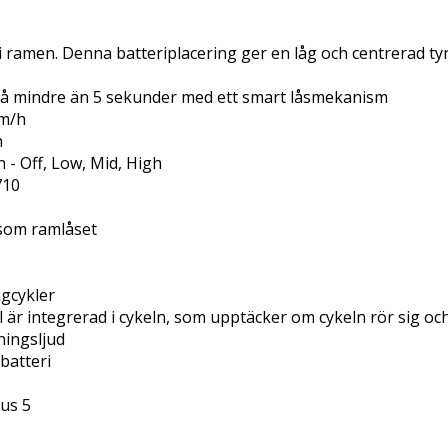
 i ramen. Denna batteriplacering ger en låg och centrerad tyng
 på mindre än 5 sekunder med ett smart låsmekanism
km/h
h
n - Off, Low, Mid, High
710
 som ramlåset 
ngcykler
 är integrerad i cykeln, som upptäcker om cykeln rör sig och 
ningsljud
batteri
us 5