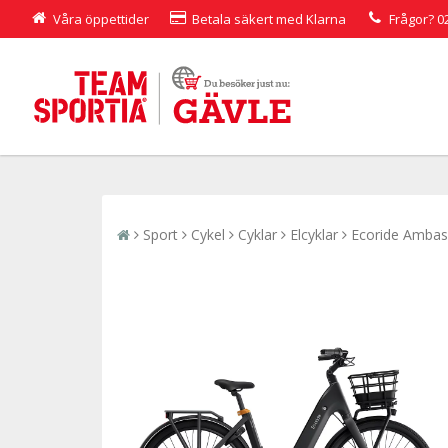
Våra öppettider
Betala säkert med Klarna
Frågor?
0
Sport
Cykel
Cyklar
Elcyklar
Ecoride Ambass