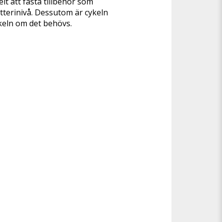
t att fästa tillbehör som 
atterinivå. Dessutom är cykeln 
keln om det behövs.