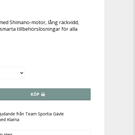
favoritlistan
l med Shimano-motor, lång räckvidd,
marta tillbehörslösningar för alla
KÖP
bjudande från Team Sportia Gävle
med Klarna
m Herr