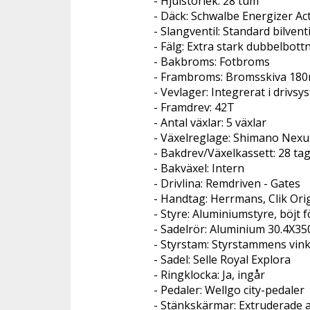
- Hjulstorlek: 28 tum
- Däck: Schwalbe Energizer Ac
- Slangventil: Standard bilven
- Fälg: Extra stark dubbelbot
- Bakbroms: Fotbroms
- Frambroms: Bromsskiva 18
- Vevlager: Integrerat i drivsy
- Framdrev: 42T
- Antal växlar: 5 växlar
- Växelreglage: Shimano Nexu
- Bakdrev/Växelkassett: 28 ta
- Bakväxel: Intern
- Drivlina: Remdriven - Gates
- Handtag: Herrmans, Clik Ori
- Styre: Aluminiumstyre, böjt f
- Sadelrör: Aluminium 30.4X
- Styrstam: Styrstammens vink
- Sadel: Selle Royal Explora
- Ringklocka: Ja, ingår
- Pedaler: Wellgo city-pedaler
- Stänkskärmar: Extruderade a