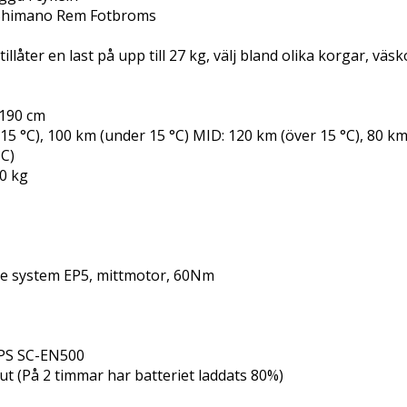
 Shimano Rem Fotbroms
tillåter en last på upp till 27 kg, välj bland olika korgar, vä
190 cm
 15 °C), 100 km (under 15 °C) MID: 120 km (över 15 °C), 80 k
°C)
0 kg
ke system EP5, mittmotor, 60Nm
EPS SC-EN500
ut (På 2 timmar har batteriet laddats 80%)