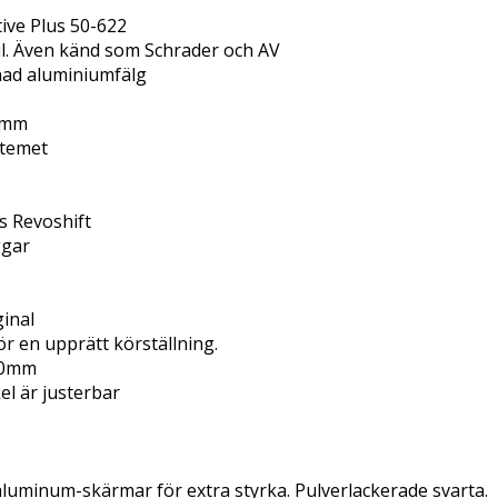
tive Plus 50-622
til. Även känd som Schrader och AV
tnad aluminiumfälg
0mm
stemet
s Revoshift
ggar
ginal
ör en upprätt körställning.
350mm
el är justerbar
luminum-skärmar för extra styrka. Pulverlackerade svarta.