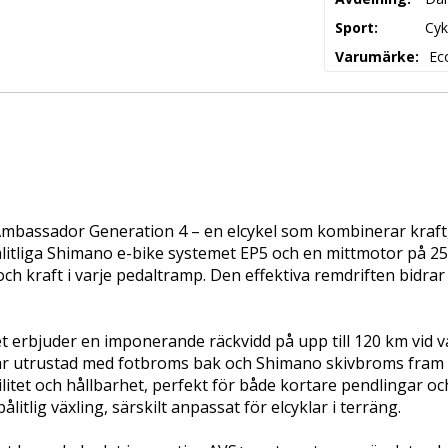
Sport
Cyk
Varumärke
Ec
mbassador Generation 4 – en elcykel som kombinerar kraft, s
ålitliga Shimano e-bike systemet EP5 och en mittmotor på 2
h kraft i varje pedaltramp. Den effektiva remdriften bidrar t
et erbjuder en imponerande räckvidd på upp till 120 km vid v
 är utrustad med fotbroms bak och Shimano skivbroms fram 
litet och hållbarhet, perfekt för både kortare pendlingar oc
litlig växling, särskilt anpassat för elcyklar i terräng.