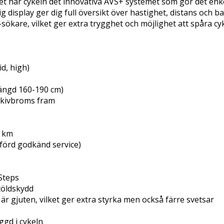
tet har cykeln det innovativa AVS+ systemet som gör det enkel
g display ger dig full översikt över hastighet, distans och b
ökare, vilket ger extra trygghet och möjlighet att spåra cy
id, high)
tlängd 160-190 cm)
skivbroms fram
0 km
mförd godkänd service)
 Steps
töldskydd
är gjuten, vilket ger extra styrka men också färre svetsar
ggd i cykeln