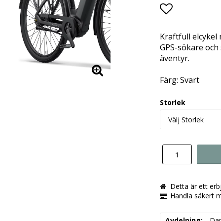
Lägg till i 
Kraftfull elcyke
GPS-sökare och s
äventyr.
Färg: Svart
Storlek
Detta är ett er
Handla säkert 
Avdelning
Da