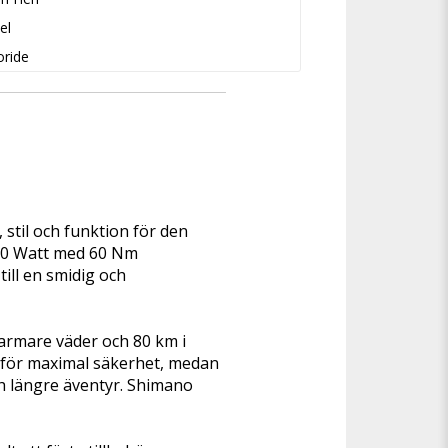
el
oride
til och funktion för den 
50 Watt med 60 Nm 
ill en smidig och 
armare väder och 80 km i 
för maximal säkerhet, medan 
h längre äventyr. Shimano 