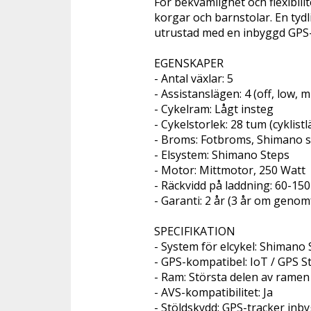
För bekvämlighet och flexibili
korgar och barnstolar. En tydli
utrustad med en inbyggd GPS-s
EGENSKAPER 
- Antal växlar: 5
- Assistanslägen: 4 (off, low, m
- Cykelram: Lågt insteg
- Cykelstorlek: 28 tum (cyklis
- Broms: Fotbroms, Shimano 
- Elsystem: Shimano Steps
- Motor: Mittmotor, 250 Watt
- Räckvidd på laddning: 60-15
- Garanti: 2 år (3 år om geno
SPECIFIKATION 
- System för elcykel: Shimano
- GPS-kompatibel: IoT / GPS S
- Ram: Största delen av ramen 
- AVS-kompatibilitet: Ja
- Stöldskydd: GPS-tracker inby