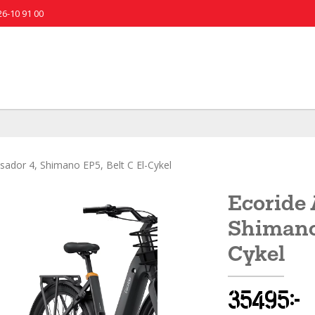
26-10 91 00
ador 4, Shimano EP5, Belt C El-Cykel
Ecoride
Shimano 
Cykel
35 495 kr